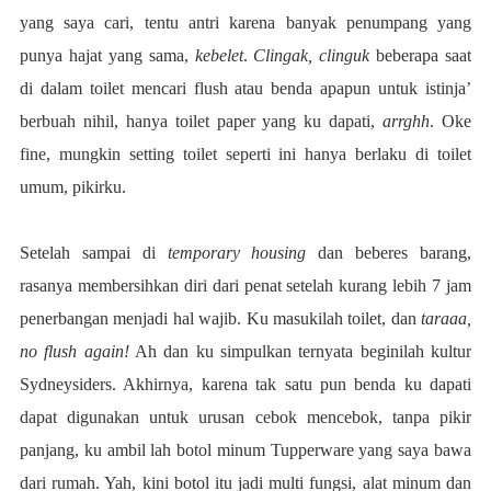
yang saya cari, tentu antri karena banyak penumpang yang
punya hajat yang sama,
kebelet
.
Clingak, clinguk
beberapa saat
di dalam toilet mencari flush atau benda apapun untuk istinja’
berbuah nihil, hanya toilet paper yang ku dapati,
arrghh
. Oke
fine, mungkin setting toilet seperti ini hanya berlaku di toilet
umum, pikirku.
Setelah sampai di
temporary housing
dan beberes barang,
rasanya membersihkan diri dari penat setelah kurang lebih 7 jam
penerbangan menjadi hal wajib. Ku masukilah toilet, dan
taraaa,
no flush again!
Ah dan ku simpulkan ternyata beginilah kultur
Sydneysiders. Akhirnya, karena tak satu pun benda ku dapati
dapat digunakan untuk urusan cebok mencebok, tanpa pikir
panjang, ku ambil lah botol minum Tupperware yang saya bawa
dari rumah. Yah, kini botol itu jadi multi fungsi, alat minum dan