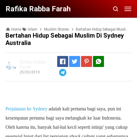
Rafika Rabba Farah
Home
Islam
Muslim Stories
Bertahan Hidup Sebagai Muslim di Sydney Australia
Bertahan Hidup Sebagai Muslim Di Sydney
Australia
Rafika Rabba
Farah
25/03/2018
Telegram
Perjalanan ke Sydney
adalah kali pertama bagi saya, pun ini
kesempatan pertama bagi saya melangkah ke luar Indonesia.
Oleh karena itu, banyak hal-hal kecil seperti istinja' yang cukup
essensial luput dari list persiapan
shock culture
yang seharusnya