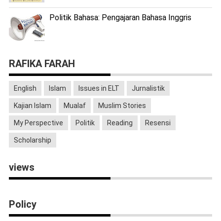
Politik Bahasa: Pengajaran Bahasa Inggris
RAFIKA FARAH
English
Islam
Issues in ELT
Jurnalistik
Kajian Islam
Mualaf
Muslim Stories
My Perspective
Politik
Reading
Resensi
Scholarship
views
Policy